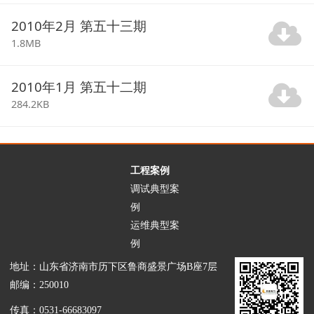
2010年2月 第五十三期
1.8MB
2010年1月 第五十二期
284.2KB
工程案例
调试典型案
例
运维典型案
例
地址：山东省济南市历下区鲁商盛景广场B座7层
邮编：250010
传真：0531-66683097