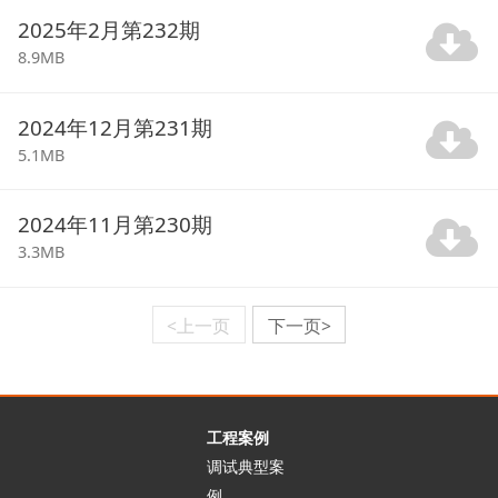
2025年2月第232期
8.9MB
2024年12月第231期
5.1MB
2024年11月第230期
3.3MB
<上一页
下一页>
工程案例
调试典型案
例